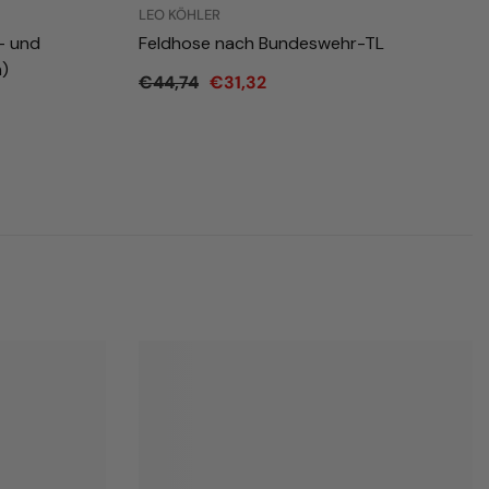
LEO KÖHLER
- und
Feldhose nach Bundeswehr-TL
)
€44,74
€31,32