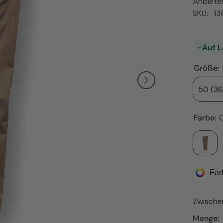
Anbieter
SKU:
13
Auf L
Größe:
50 (36
Farbe:
Far
Zwisch
Menge: