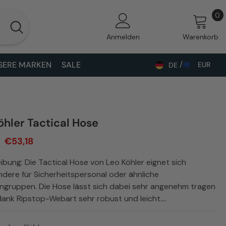
0
0
A
Anmelden
Warenkorb
SERE MARKEN
SALE
EUR
DE
ALL
DE
BAM
EN
CHF
UK
öhler Tactical Hose
CZK
€53,18
DKK
bung: Die Tactical Hose von Leo Köhler eignet sich
EUR
dere für Sicherheitspersonal oder ähnliche
ngruppen. Die Hose lässt sich dabei sehr angenehm tragen
GBP
dank Ripstop-Webart sehr robust und leicht....
HUF