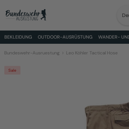
ZUM INHALT SPRINGEN
BEKLEIDUNG
OUTDOOR-AUSRÜSTUNG
WANDER- UND
Bundeswehr-Ausruestung
Leo Köhler Tactical Hose
Sale