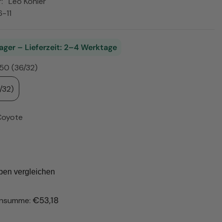
:
Leo Köhler
ISK
6-11
PLN
RON
ager – Lieferzeit: 2–4 Werktage
RSD
50 (36/32)
SEK
/32)
UAH
Coyote
USD
ben vergleichen
€53,18
ensumme: