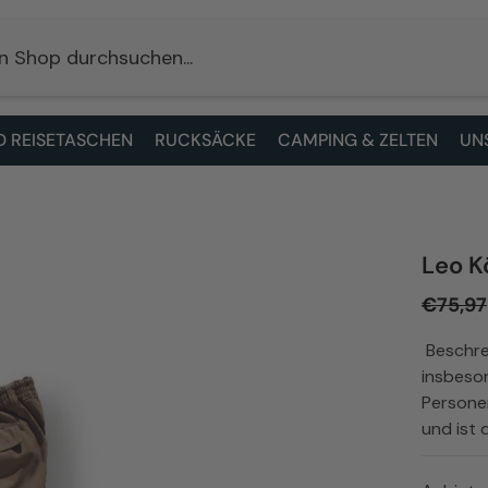
 REISETASCHEN
RUCKSÄCKE
CAMPING & ZELTEN
UN
Leo K
€75,97
Beschrei
insbeson
Persone
und ist 