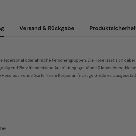
ng
Versand & Rückgabe
Produktsicherhei
rheitspersonal oder ähnliche Personengruppen. Die Hose lässt sich dab
 genügend Platz für sämtliche Ausrüstungsgestände (Handschuhe, kleine 
ie Hose auch ohne Gürtel Ihrem Körper an (richtige Größe vorausgesetzt)
che