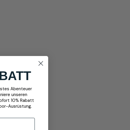
BATT
chstes Abenteuer
niere unseren
sofort 10% Rabatt
oor-Ausrüstung.