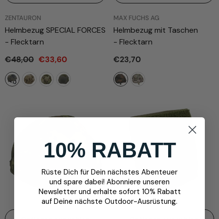
ANBIETER:
ANBIETER:
ZENTAURON
MAX FUCHS AG
Helmbezug SPECIAL FORCES
Helmbezug mit Taschen
- Flecktarn
- Flecktarn
€48,00
€33,60
€23,70
10% RABATT
Rüste Dich für Dein nächstes Abenteuer
und spare dabei! Abonniere unseren
Newsletter und erhalte sofort 10% Rabatt
auf Deine nächste Outdoor-Ausrüstung.