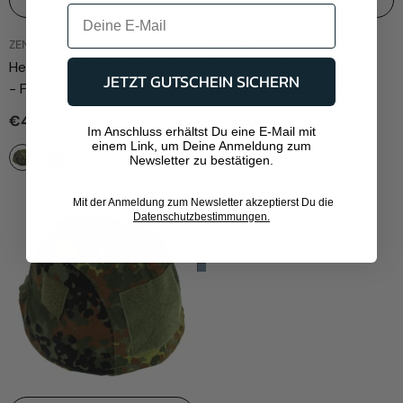
Optionen auswählen
Optionen auswählen
ANBIETER:
ANBIETER:
ZENTAURON
ZENTAURON
Helmbezug GUN FIGHTER
Ausgleichstasche für
JETZT GUTSCHEIN SICHERN
- Flecktarn
taktische Helmbezüge
Universal Kletttasche 10cm
€48,00
€15,50
x10xm
- Oliv
Im Anschluss erhältst Du eine E-Mail mit
einem Link, um Deine Anmeldung zum
Newsletter zu bestätigen.
Mit der Anmeldung zum Newsletter akzeptierst Du die
Datenschutzbestimmungen.