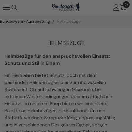
0
0
ZUM INHALT SPRINGEN
Art
Bundeswehr-Ausruestung
Helmbezüge
HELMBEZÜGE
Helmbezüge für den anspruchsvollen Einsatz:
Schutz und Stil in Einem
Ein Helm allein bietet Schutz, doch mit dem
passenden Helmbezug wird er zum individuellen
Statement. Ob auf schwierigen Missionen, bei
extremen Wetterbedingungen oder im alltäglichen
Einsatz – in unserem Shop bieten wir eine breite
Palette an Helmbezügen, die Funktionalität und
Ästhetik vereinen. Strapazierfähig, anpassungsfähig
und in verschiedenen Designs verfügbar, sorgen
unsere Helmbezüge für zusätzlichen Schutz und