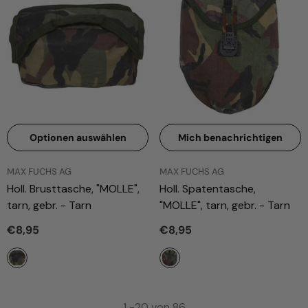
Optionen auswählen
Mich benachrichtigen
ANBIETER:
ANBIETER:
MAX FUCHS AG
MAX FUCHS AG
Holl. Brusttasche, "MOLLE",
Holl. Spatentasche,
tarn, gebr.
- Tarn
"MOLLE", tarn, gebr.
- Tarn
€8,95
€8,95
1
-
20
von 86