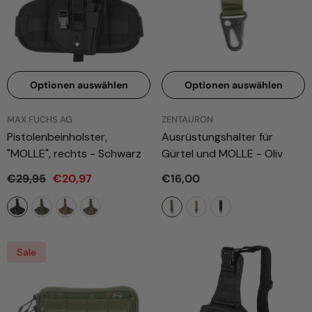
Optionen auswählen
Optionen auswählen
ANBIETER:
ANBIETER:
MAX FUCHS AG
ZENTAURON
Pistolenbeinholster,
Ausrüstungshalter für
"MOLLE", rechts
- Schwarz
Gürtel und MOLLE
- Oliv
€29,95
€20,97
€16,00
Sale