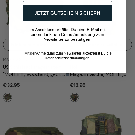
JETZT GUTSCHEIN SICHERN
Im Anschluss erhältst Du eine E-Mail mit
einem Link, um Deine Anmeldung zum
Newsletter zu bestätigen.
Mich benachrichtigen
Optionen auswählen
Mit der Anmeldung zum Newsletter akzeptierst Du die
Datenschutzbestimmungen.
ANBIETER:
ANBIETER:
MAX FUCHS AG
MAX FUCHS AG
US Schlafsacktragesystem,
Holl.
"MOLLE II", woodland, gebr.
Magazintasche,"MOLLE",
- Woodland
tarn, neuw.
- Tarn
€32,95
€12,95