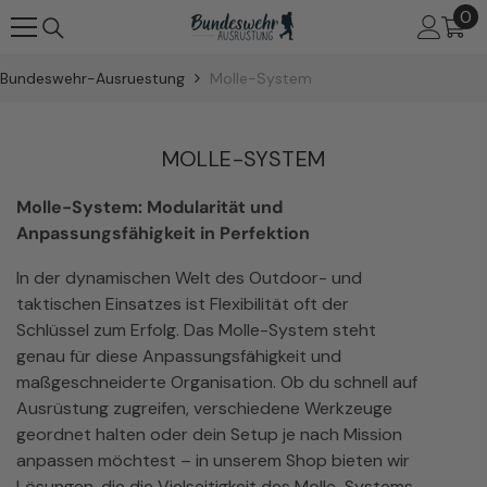
0
0
ZUM INHALT SPRINGEN
Art
Bundeswehr-Ausruestung
Molle-System
MOLLE-SYSTEM
Molle-System: Modularität und
Anpassungsfähigkeit in Perfektion
In der dynamischen Welt des Outdoor- und
taktischen Einsatzes ist Flexibilität oft der
Schlüssel zum Erfolg. Das Molle-System steht
genau für diese Anpassungsfähigkeit und
maßgeschneiderte Organisation. Ob du schnell auf
Ausrüstung zugreifen, verschiedene Werkzeuge
geordnet halten oder dein Setup je nach Mission
anpassen möchtest – in unserem Shop bieten wir
Lösungen, die die Vielseitigkeit des Molle-Systems