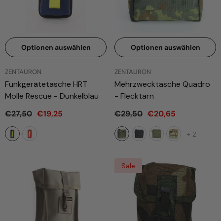
Optionen auswählen
Optionen auswählen
ANBIETER:
ANBIETER:
ZENTAURON
ZENTAURON
Funkgerätetasche HRT
Mehrzwecktasche Quadro
Molle Rescue
- Dunkelblau
- Flecktarn
€27,50
€19,25
€29,50
€20,65
+
2
Sale