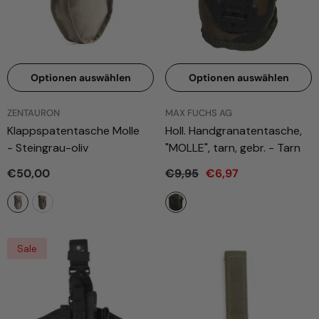
Optionen auswählen
Optionen auswählen
ANBIETER:
ANBIETER:
ZENTAURON
MAX FUCHS AG
Klappspatentasche Molle
Holl. Handgranatentasche,
- Steingrau-oliv
"MOLLE", tarn, gebr.
- Tarn
€50,00
€9,95
€6,97
Sale