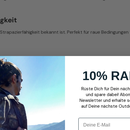
gkeit
Strapazierfähigkeit bekannt ist. Perfekt für raue Bedingunge
etet eine sichere Aufnahme für all deine Geräte. Mit einem 1 
10% RA
bst und gleichzeitig stilvoll auftrittst. Der Gurt ist ganzjähr
Rüste Dich für Dein nä
und spare dabei! Abon
Newsletter und erhalte 
auf Deine nächste Outd
zgurt höchste Qualitätsstandards und nachhaltige Produktion.