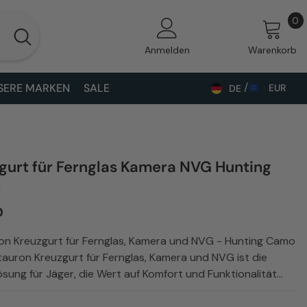
0
0
A
Anmelden
Warenkorb
SERE MARKEN
SALE
EUR
DE
ALL
DE
BAM
EN
CHF
UK
gurt für Fernglas Kamera NVG Hunting
CZK
o
DKK
0
EUR
on Kreuzgurt für Fernglas, Kamera und NVG - Hunting Camo
auron Kreuzgurt für Fernglas, Kamera und NVG ist die
GBP
ösung für Jäger, die Wert auf Komfort und Funktionalität...
HUF