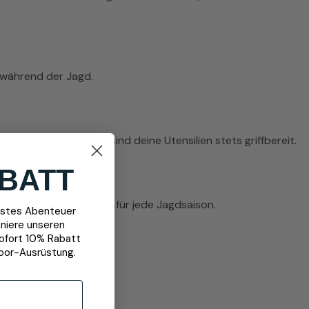
n während der Jagd.
cm breiten Gurtband sind deine Utensilien stets griffbereit.
BATT
ig einsetzbar und ideal für jede Jagdsaison.
chstes Abenteuer
niere unseren
sofort 10% Rabatt
oor-Ausrüstung.