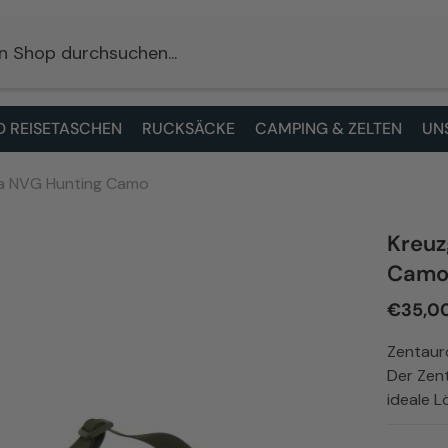
 REISETASCHEN
RUCKSÄCKE
CAMPING & ZELTEN
UN
ra NVG Hunting Camo
Kreuz
Cam
€35,0
Zentaur
Der Zent
ideale L