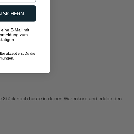
N SICHERN
 eine E-Mail mit
Anmeldung zum
tätigen.
er akzeptierst Du die
mmungen.
ute Stück noch heute in deinen Warenkorb und erlebe den