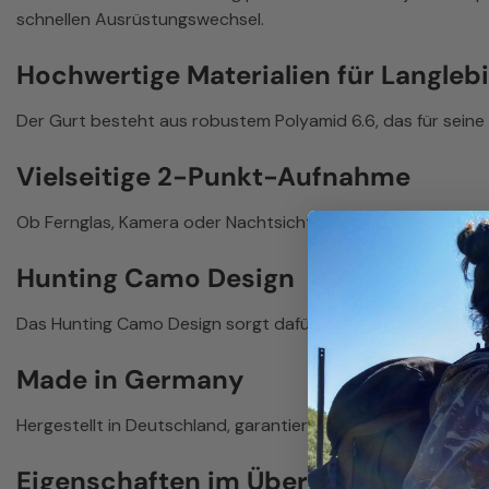
schnellen Ausrüstungswechsel.
Hochwertige Materialien für Langlebi
Der Gurt besteht aus robustem Polyamid 6.6, das für seine 
Vielseitige 2-Punkt-Aufnahme
Ob Fernglas, Kamera oder Nachtsichtgerät – der Kreuzgurt bi
Hunting Camo Design
Das Hunting Camo Design sorgt dafür, dass du unentdeckt blei
Made in Germany
Hergestellt in Deutschland, garantiert der Zentauron Kreu
Eigenschaften im Überblick