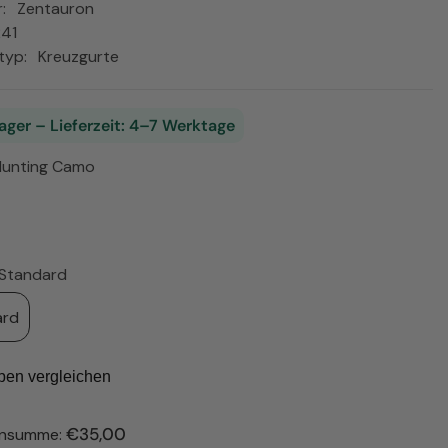
:
Zentauron
ISK
41
PLN
typ:
Kreuzgurte
RON
RSD
ager – Lieferzeit: 4–7 Werktage
SEK
Hunting Camo
UAH
USD
Standard
ard
ben vergleichen
€35,00
ensumme: