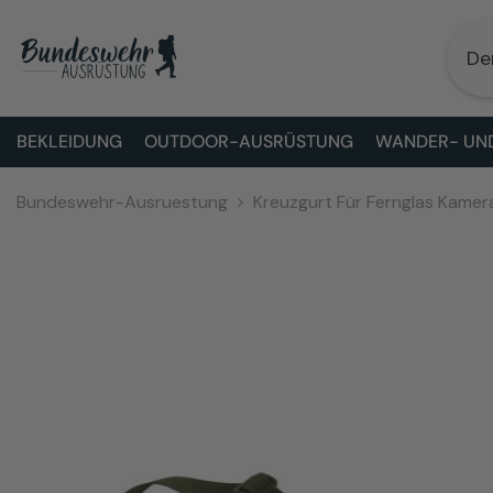
ZUM INHALT SPRINGEN
BEKLEIDUNG
OUTDOOR-AUSRÜSTUNG
WANDER- UND
Bundeswehr-Ausruestung
Kreuzgurt Für Fernglas Kame