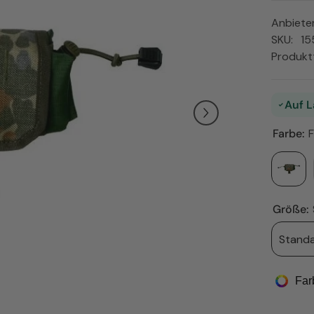
Anbieter
SKU:
15
Produkt
Auf L
Farbe:
F
Größe:
Stand
Far