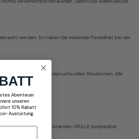
ichts versehentlich herausfällt. Selbst bei vollem Beutel
racht werden. So haben Sie maximale Flexibilität bei der
rlässige Leistung in anspruchsvollen Situationen. Alle
BATT
chstes Abenteuer
niere unseren
sofort 10% Rabatt
oor-Ausrüstung.
von Magazinen und Gegenständen: MOLLE kompatibel,