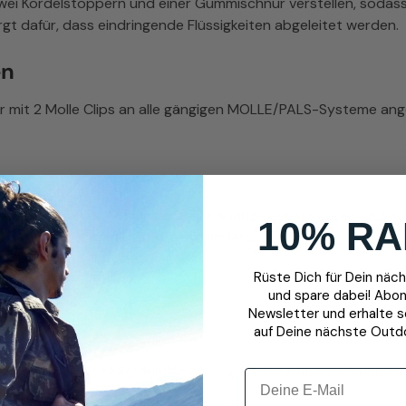
wei Kordelstoppern und einer Gummischnur verstellen, sodass n
gt dafür, dass eindringende Flüssigkeiten abgeleitet werden.
en
 mit 2 Molle Clips an alle gängigen MOLLE/PALS-Systeme angeb
arantiert dieser Abwurfbeutel eine lange Lebensdauer und zuve
10% RA
nd erfüllen höchste Qualitätsstandards.
Rüste Dich für Dein nä
und spare dabei! Abon
tibel
Newsletter und erhalte 
auf Deine nächste Outd
 eine kompakte und geräumige Lösung für die Aufbewahrung 