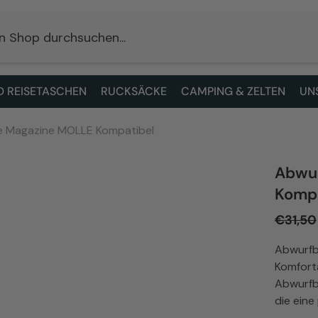
 REISETASCHEN
RUCKSÄCKE
CAMPING & ZELTEN
UN
re Magazine MOLLE Kompatibel
Abwur
Kompa
€31,50
Abwurfbe
Komfort
Abwurfbe
die eine 