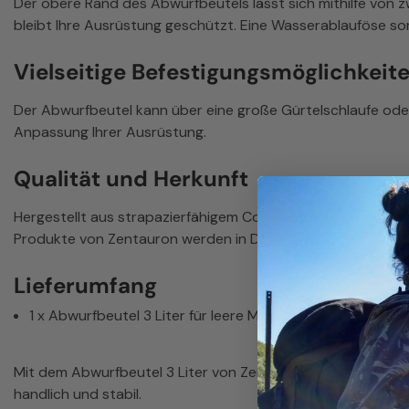
Der obere Rand des Abwurfbeutels lässt sich mithilfe von z
bleibt Ihre Ausrüstung geschützt. Eine Wasserablauföse sor
Vielseitige Befestigungsmöglichkeit
Der Abwurfbeutel kann über eine große Gürtelschlaufe oder
Anpassung Ihrer Ausrüstung.
Qualität und Herkunft
Hergestellt aus strapazierfähigem Cordura® Polyamid 6.6, g
Produkte von Zentauron werden in Deutschland gefertigt u
Lieferumfang
1 x Abwurfbeutel 3 Liter für leere Magazine MOLLE Kompa
Mit dem Abwurfbeutel 3 Liter von Zentauron erhalten Sie
handlich und stabil.