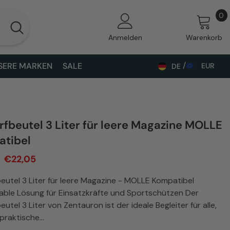
0
0
A
Anmelden
Warenkorb
SERE MARKEN
SALE
EUR
DE
ALL
DE
BAM
EN
CHF
UK
fbeutel 3 Liter für leere Magazine MOLLE
CZK
tibel
DKK
€22,05
EUR
utel 3 Liter für leere Magazine - MOLLE Kompatibel
able Lösung für Einsatzkräfte und Sportschützen Der
GBP
utel 3 Liter von Zentauron ist der ideale Begleiter für alle,
HUF
praktische...