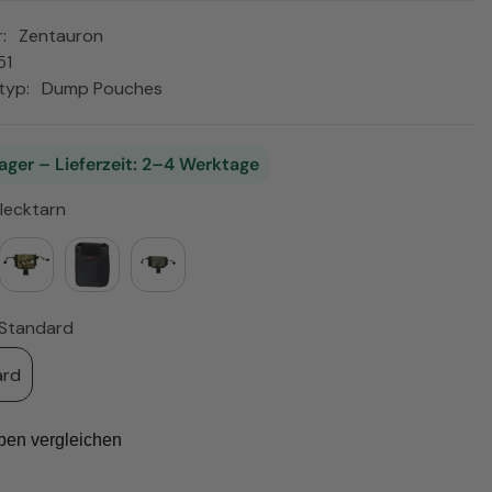
ISK
:
Zentauron
PLN
51
typ:
Dump Pouches
RON
RSD
ager – Lieferzeit: 2–4 Werktage
SEK
lecktarn
UAH
USD
Standard
ard
ben vergleichen