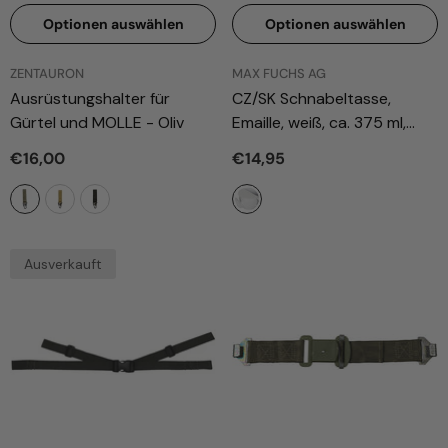
Optionen auswählen
Optionen auswählen
ANBIETER:
ANBIETER:
ZENTAURON
MAX FUCHS AG
Ausrüstungshalter für
CZ/SK Schnabeltasse,
Gürtel und MOLLE
- Oliv
Emaille, weiß, ca. 375 ml,
neuw.
- Weiß
€16,00
€14,95
Ausverkauft