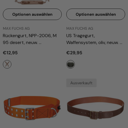
Optionen auswählen
Optionen auswählen
ANBIETER:
ANBIETER:
MAX FUCHS AG
MAX FUCHS AG
Rückengurt, NPP-2006, M
US Tragegurt,
95 desert, neuw.
Waffensystem, oliv, neuw.
- M 95 CZ tarn
- Oliv
€12,95
€29,95
Ausverkauft