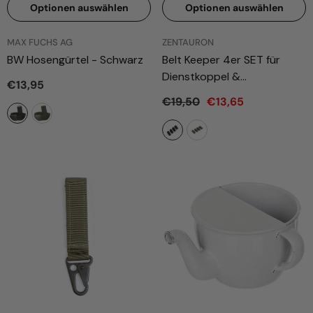
Optionen auswählen
Optionen auswählen
ANBIETER:
ANBIETER:
MAX FUCHS AG
ZENTAURON
BW Hosengürtel
- Schwarz
Belt Keeper 4er SET für
Dienstkoppel &
€13,95
Einsatzgürtel
- Schwarz
€19,50
€13,65