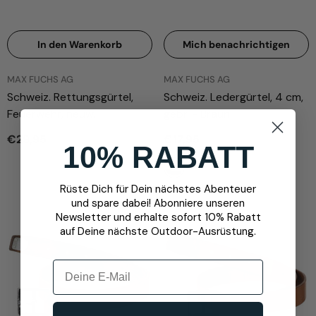
In den Warenkorb
Mich benachrichtigen
ANBIETER:
ANBIETER:
MAX FUCHS AG
MAX FUCHS AG
Schweiz. Rettungsgürtel,
Schweiz. Ledergürtel, 4 cm,
Feuerwehr, neuw.
gebr.
- Braun
€29,95
€17,95
10% RABATT
Rüste Dich für Dein nächstes Abenteuer
und spare dabei! Abonniere unseren
Newsletter und erhalte sofort 10% Rabatt
auf Deine nächste Outdoor-Ausrüstung.