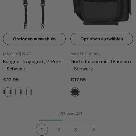
Optionen auswählen
Optionen auswählen
ANBIETER:
ANBIETER:
MAX FUCHS AG
MAX FUCHS AG
Bungee-Tragegurt, 2-Punkt
Gürteltasche mit 3 Fächern
- Schwarz
- Schwarz
€12,95
€17,95
1
-
20
von 49
1
2
3