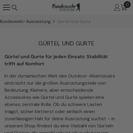
0
0
ZUM INHALT SPRINGEN
Art
Bundeswehr-Ausruestung
Gürtel Und Gurte
GÜRTEL UND GURTE
Gürtel und Gurte für jeden Einsatz: Stabilität
trifft auf Komfort
In der dynamischen Welt des Outdoor-Abenteuers
sind nicht nur die großen Ausrüstungsteile von
Bedeutung. Kleinere, aber entscheidende
Accessoires wie Gürtel und Gurte spielen eine
ebenso zentrale Rolle. Ob du schwere Lasten
trägst, sicher kletterst oder einfach einen
zuverlässigen Halt für deine Ausrüstung suchst – in
unserem Shop findest du eine Vielzahl von Gürteln
und Gurten, die sowohl robust als auch bequem