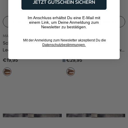
JETZT GUTSCHEIN SICHERN
Im Anschluss erhältst Du eine E-Mail mit
Optionen auswählen
Optionen auswählen
einem Link, um Deine Anmeldung zum
Newsletter zu bestätigen.
ANBIETER:
ANBIETER:
MAX FUCHS AG
MAX FUCHS AG
Mit der Anmeldung zum Newsletter akzeptierst Du die
Schweiz. Hosengürtel,
Schweiz. Hosengürtel,
Datenschutzbestimmungen.
Leder, braun, 33 mm, gebr.
Leder, braun, 33 mm, neuw.
- Braun
- Braun
€19,95
€29,95